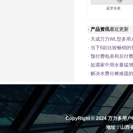
蓝牙水表
·
产品资讯
最近更新
·
天成万力WL型多用
·
当下6款比较畅销的
·
预付费电表和后付
·
如遇家中用水量猛
·
解决水费分摊难题的
CopyRight © 2024
万力多用户
地址：山西省